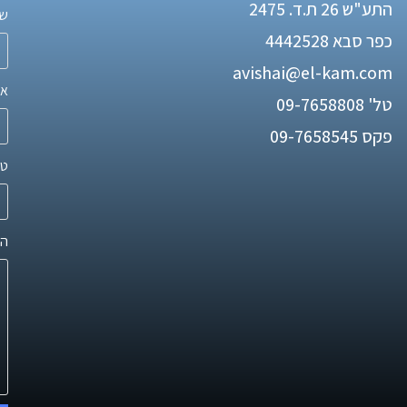
התע"ש 26 ת.ד. 2475
שם
כפר סבא 4442528
avishai@el-kam.com
אי
טל'
09-7658808
פקס 09-7658545
טל
הו