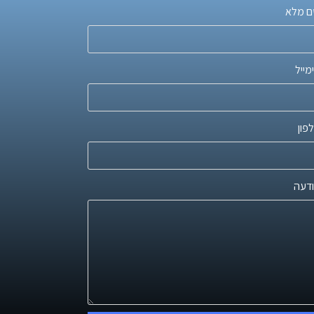
 מלא
מייל
פון
דעה